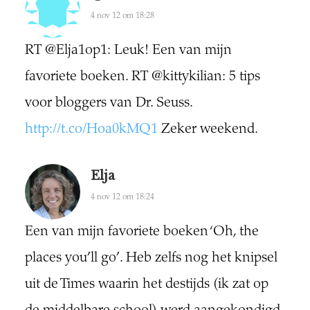
4 nov 12 om 18:28
RT @Elja1op1: Leuk! Een van mijn
favoriete boeken. RT @kittykilian: 5 tips
voor bloggers van Dr. Seuss.
http://t.co/Hoa0kMQ1
Zeker weekend.
Elja
4 nov 12 om 18:24
Een van mijn favoriete boeken ‘Oh, the
places you’ll go’. Heb zelfs nog het knipsel
uit de Times waarin het destijds (ik zat op