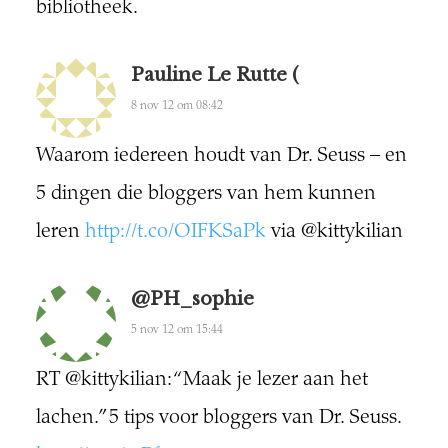
bibliotheek.
Pauline Le Rutte (
8 nov 12 om 08:42
Waarom iedereen houdt van Dr. Seuss – en
5 dingen die bloggers van hem kunnen
leren
http://t.co/OIFKSaPk
via @kittykilian
@PH_sophie
5 nov 12 om 15:44
RT @kittykilian: “Maak je lezer aan het
lachen.” 5 tips voor bloggers van Dr. Seuss.