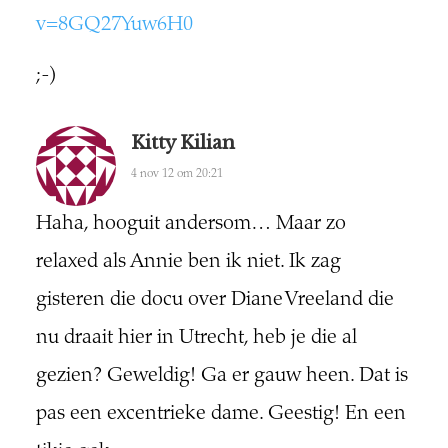
v=8GQ27Yuw6H0
;-)
Kitty Kilian
4 nov 12 om 20:21
Haha, hooguit andersom… Maar zo
relaxed als Annie ben ik niet. Ik zag
gisteren die docu over Diane Vreeland die
nu draait hier in Utrecht, heb je die al
gezien? Geweldig! Ga er gauw heen. Dat is
pas een excentrieke dame. Geestig! En een