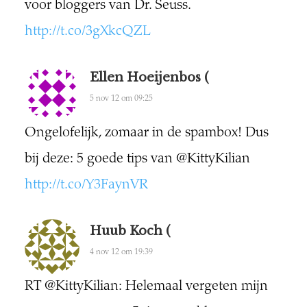
voor bloggers van Dr. Seuss.
http://t.co/3gXkcQZL
Ellen Hoeijenbos (
5 nov 12 om 09:25
Ongelofelijk, zomaar in de spambox! Dus
bij deze: 5 goede tips van @KittyKilian
http://t.co/Y3FaynVR
Huub Koch (
4 nov 12 om 19:39
RT @KittyKilian: Helemaal vergeten mijn