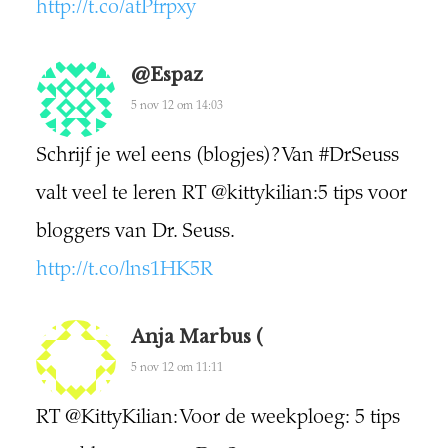
http://t.co/atPfrpxy
@Espaz
5 nov 12 om 14:03
Schrijf je wel eens (blogjes)? Van #DrSeuss
valt veel te leren RT @kittykilian:5 tips voor
bloggers van Dr. Seuss.
http://t.co/lns1HK5R
Anja Marbus (
5 nov 12 om 11:11
RT @KittyKilian: Voor de weekploeg: 5 tips