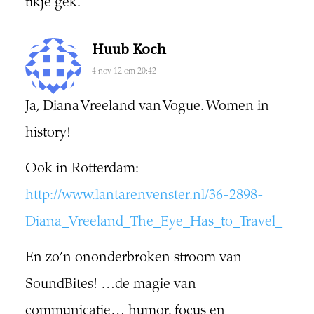
tikje gek.
Huub Koch
4 nov 12 om 20:42
Ja, Diana Vreeland van Vogue. Women in
history!
Ook in Rotterdam:
http://www.lantarenvenster.nl/36-2898-
Diana_Vreeland_The_Eye_Has_to_Travel_
En zo’n ononderbroken stroom van
SoundBites! …de magie van
communicatie… humor, focus en