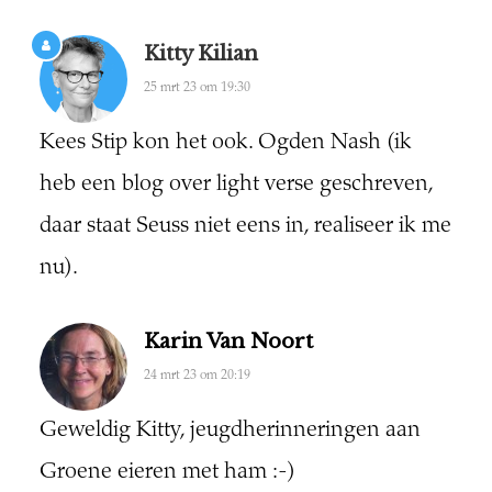
Kitty Kilian
25 mrt 23 om 19:30
Kees Stip kon het ook. Ogden Nash (ik
heb een blog over light verse geschreven,
daar staat Seuss niet eens in, realiseer ik me
nu).
Karin Van Noort
24 mrt 23 om 20:19
Geweldig Kitty, jeugdherinneringen aan
Groene eieren met ham :-)