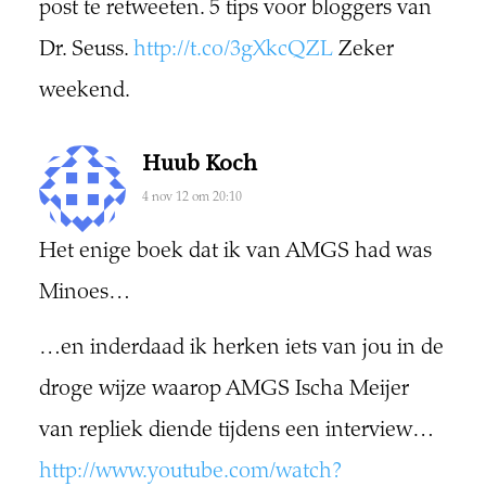
post te retweeten. 5 tips voor bloggers van
Dr. Seuss.
http://t.co/3gXkcQZL
Zeker
weekend.
Huub Koch
4 nov 12 om 20:10
Het enige boek dat ik van AMGS had was
Minoes…
…en inderdaad ik herken iets van jou in de
droge wijze waarop AMGS Ischa Meijer
van repliek diende tijdens een interview…
http://www.youtube.com/watch?