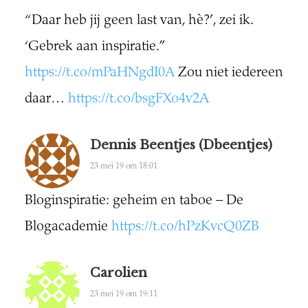
“Daar heb jij geen last van, hè?’, zei ik.
‘Gebrek aan inspiratie.”
https://t.co/mPaHNgdI0A
Zou niet iedereen
daar…
https://t.co/bsgFXo4v2A
Dennis Beentjes (dbeentjes)
23 mei 19 om 18:01
Bloginspiratie: geheim en taboe – De
Blogacademie
https://t.co/hPzKvcQ0ZB
Carolien
23 mei 19 om 19:11