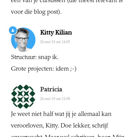
één van je cursussen (die meest relevant is
voor die blog post).
Kitty Kilian
24 mei 19 om 14:05
Structuur: snap ik.
Grote projecten: idem ;-)
Patricia
24 mei 19 om 11:09
Je weet niet half wat jij je allemaal kan
veroorloven, Kitty. Doe lekker, schrijf