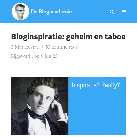
Bloginspiratie: geheim en taboe
3 Min leestijd
53 comments
Bijgewerkt op 9 jun 23