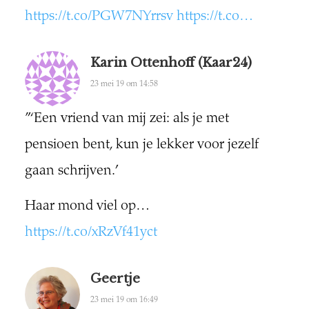
https://t.co/PGW7NYrrsv
https://t.co…
Karin Ottenhoff (Kaar24)
23 mei 19 om 14:58
” ‘Een vriend van mij zei: als je met
pensioen bent, kun je lekker voor jezelf
gaan schrijven.’
Haar mond viel op…
https://t.co/xRzVf41yct
Geertje
23 mei 19 om 16:49