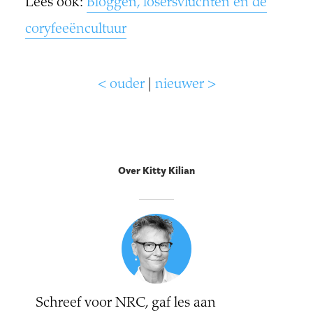
Lees ook:
Bloggen, losersvluchten en de
coryfeeëncultuur
< ouder
|
nieuwer >
Over Kitty Kilian
Schreef voor NRC, gaf les aan