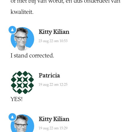
of niet blij van wordt, en dus onderdeel van
kwaliteit.
Kitty Kilian
23 aug 22 om 10:53
I stand corrected.
Patricia
19 aug 22 om 12:25
YES!
Kitty Kilian
19 aug 22 om 15:29