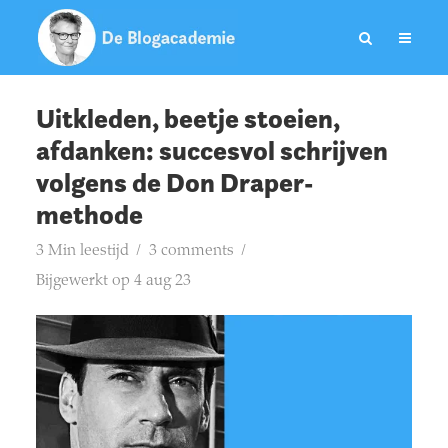
Uitkleden, beetje stoeien,
afdanken: succesvol schrijven
volgens de Don Draper-
methode
3 Min leestijd
3 comments
Bijgewerkt op 4 aug 23