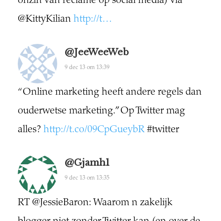
onzin van reclame op social media) via
@KittyKilian
http://t…
@JeeWeeWeb
9 dec 13 om 13:39
“Online marketing heeft andere regels dan
ouderwetse marketing.” Op Twitter mag
alles?
http://t.co/09CpGueybR
#twitter
@gjamh1
9 dec 13 om 13:35
RT @JessieBaron: Waarom n zakelijk