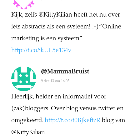
Kijk, zelfs @KittyKilian heeft het nu over
iets abstracts als een systeem! :-) “Online
marketing is een systeem”
http://t.co/ikUL5e134v
@MammaBruist
9 dec 13 om 16:03
Heerlijk, helder en informatief voor
(zak)bloggers. Over blog versus twitter en
omgekeerd.
http://t.co/t0BJkeftzR
blog van
@KittyKilian