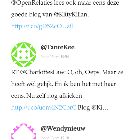
@OpenRelaties lees ook maar eens deze
goede blog van @KittyKilian:
http://t.co/gD5ZcOUzfl
@TanteKee
9 dec 13 om 19:54
RT @CharlottesLaw: O, oh, Oeps. Maar ze
heeft wèl gelijk. En ik ben het met haar
eens. Nu zelf nog afkicken
http://t.co/uom4N2CbrC
Blog @Ki…
@wendynieuw
9 dec 13 om 17:18