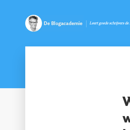
Leert goede schrijvers de
W
w