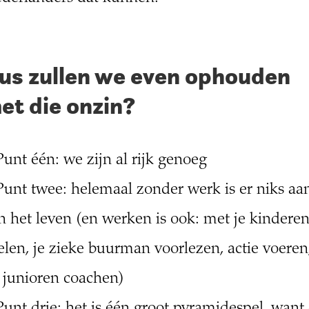
us zullen we even ophouden
et die onzin?
Punt één: we zijn al rijk genoeg
Punt twee: helemaal zonder werk is er niks aa
n het leven (en werken is ook: met je kindere
elen, je zieke buurman voorlezen, actie voeren
 junioren coachen)
Punt drie: het is één groot pyramidespel, want