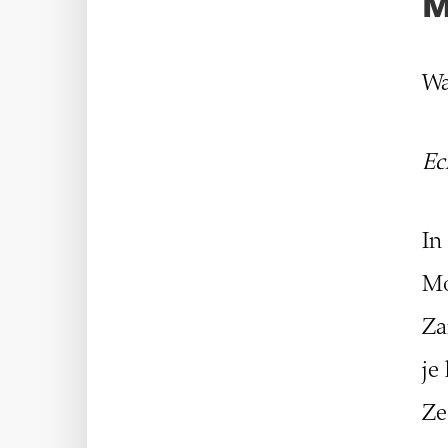
M
Wa
Ec
In
Mo
Za
je
Ze