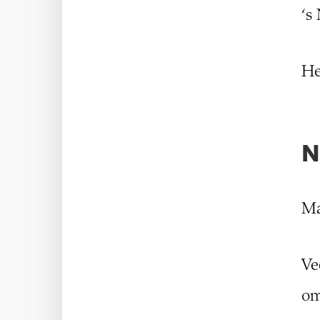
‘s
He
N
Ma
Ve
om