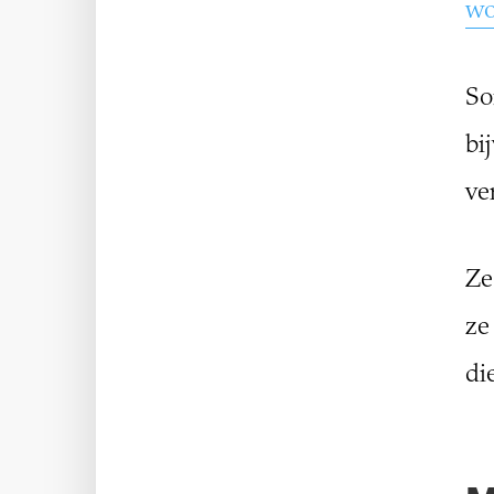
wo
So
bi
ve
Ze
ze
di