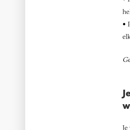
he
• 
el
Ge
J
w
Je