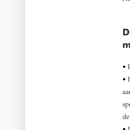
D
m
• 
• 
aa
sp
de
• 