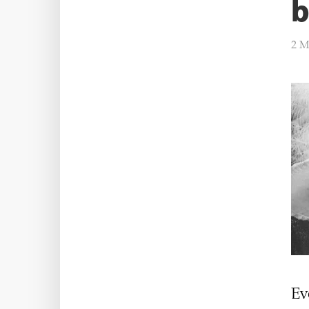
b
2 M
Ev