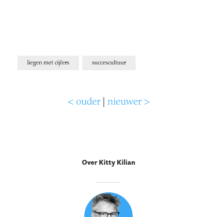
liegen met cijfers
succescultuur
< ouder
|
nieuwer >
Over Kitty Kilian