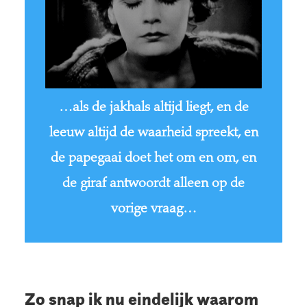
…als de jakhals altijd liegt, en de
leeuw altijd de waarheid spreekt, en
de papegaai doet het om en om, en
de giraf antwoordt alleen op de
vorige vraag…
Zo snap ik nu eindelijk waarom