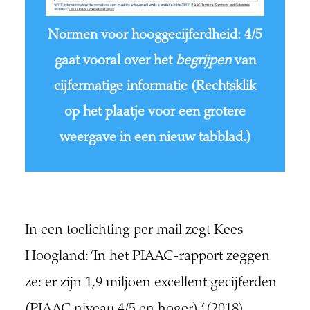
Normen voor hooggecijferdheid: 4/5
gaat vooral over het
begrijpen
van
cijfermatige informatie (Rechtsklik
op het plaatje voor een grotere
weergave in een nieuw tabblad.)
In een toelichting per mail zegt Kees
Hoogland: ‘In het PIAAC-rapport zeggen
ze: er zijn 1,9 miljoen excellent gecijferden
(PIAAC niveau 4/5 en hoger).’ (2018).