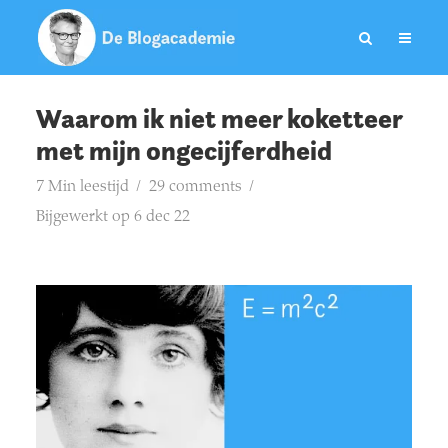
Waarom ik niet meer koketteer
met mijn ongecijferdheid
7 Min leestijd
29 comments
Bijgewerkt op 6 dec 22