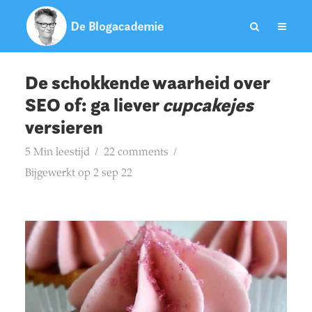
De schokkende waarheid over
SEO of: ga liever
cupcakejes
versieren
5 Min leestijd
22 comments
Bijgewerkt op 2 sep 22