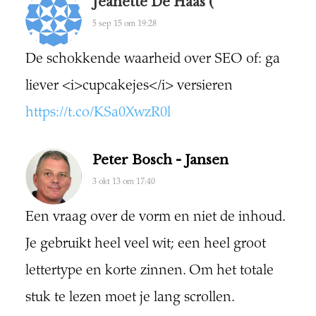
Jeanette De Haas (
5 sep 15 om 19:28
De schokkende waarheid over SEO of: ga
liever <i>cupcakejes</i> versieren
https://t.co/KSa0XwzR0l
Peter Bosch - Jansen
3 okt 13 om 17:40
Een vraag over de vorm en niet de inhoud.
Je gebruikt heel veel wit; een heel groot
lettertype en korte zinnen. Om het totale
stuk te lezen moet je lang scrollen.