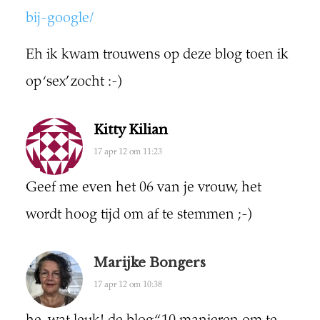
bij-google/
Eh ik kwam trouwens op deze blog toen ik
op ‘sex’ zocht :-)
Kitty Kilian
17 apr 12 om 11:23
Geef me even het 06 van je vrouw, het
wordt hoog tijd om af te stemmen ;-)
Marijke Bongers
17 apr 12 om 10:38