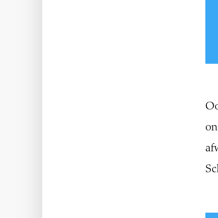
Oo
on
af
Sc