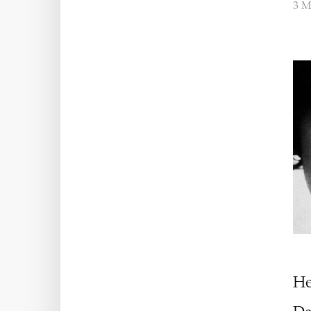
3 M
He