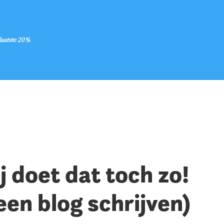
 laatste 20%
ij doet dat toch zo!
een blog schrijven)