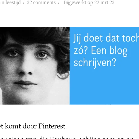
in leestijd
32 comments
Bijgewerkt op 22 mrt 23
t komt door Pinterest.