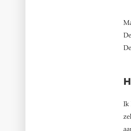
Ma
De
De
H
Ik
ze
aa