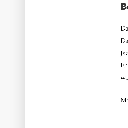
B
Da
Da
Ja
Er
we
Ma