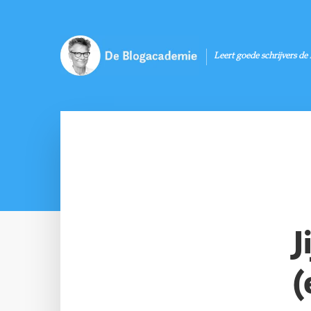
Leert goede schrijvers de
J
(