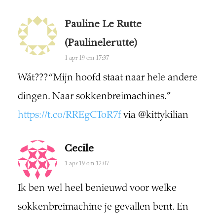
Pauline Le Rutte
(paulinelerutte)
1 apr 19 om 17:37
Wát??? “Mijn hoofd staat naar hele andere
dingen. Naar sokkenbreimachines.”
https://t.co/RREgCToR7f
via @kittykilian
Cecile
1 apr 19 om 12:07
Ik ben wel heel benieuwd voor welke
sokkenbreimachine je gevallen bent. En