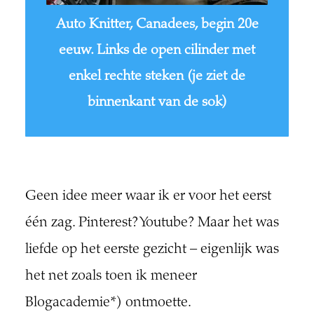
Auto Knitter, Canadees, begin 20e
eeuw. Links de open cilinder met
enkel rechte steken (je ziet de
binnenkant van de sok)
Geen idee meer waar ik er voor het eerst
één zag. Pinterest? Youtube? Maar het was
liefde op het eerste gezicht – eigenlijk was
het net zoals toen ik meneer
Blogacademie*) ontmoette.