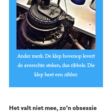
Ander merk. De klep bovenop levert
de averechte steken, dus ribbels. Die
klep heet een
ribber.
Het valt niet mee, zo’n obsessie